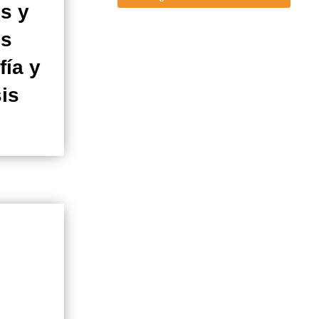
s y
os
fía y
sis