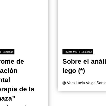
Sociedad
Revista #21
Sociedad
rome de
Sobre el anál
nación
lego (*)
ntal
Vera Lúcia Veiga Sant
erapia de la
aza”