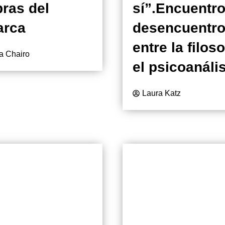
ras del
sí”.Encuentro
arca
desencuentr
entre la filoso
a Chairo
el psicoanáli
Laura Katz