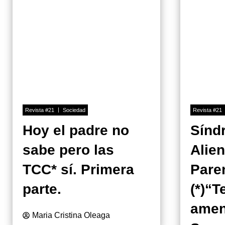
Revista #21
Sociedad
Revista #21
Hoy el padre no
Sínd
sabe pero las
Alie
TCC* sí. Primera
Pare
parte.
(*)“T
amen
Maria Cristina Oleaga