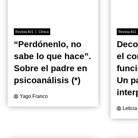
Revista #21
Clínica
Revista #21
“Perdónenlo, no
Deco
sabe lo que hace”.
el c
Sobre el padre en
funci
psicoanálisis (*)
Un p
inter
Yago Franco
Leticia