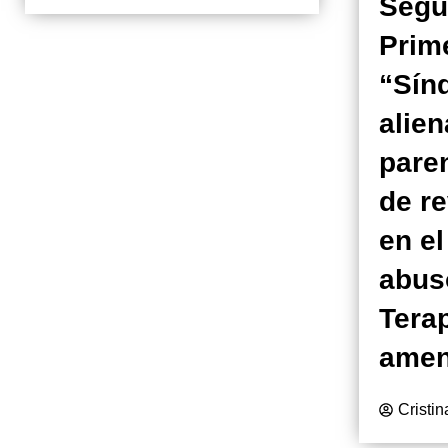
Segu
Prime
“Sín
alie
paren
de r
en el
abus
Terap
amen
Cristi