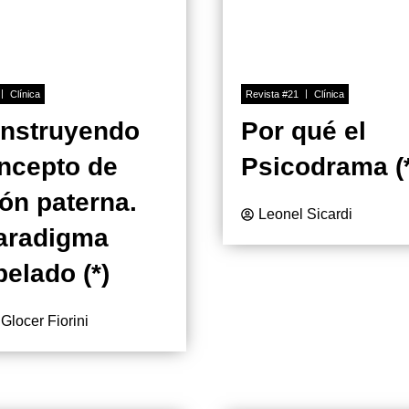
Clínica
Revista #21
Clínica
nstruyendo
Por qué el
oncepto de
Psicodrama (
ón paterna.
Leonel Sicardi
aradigma
pelado (*)
 Glocer Fiorini