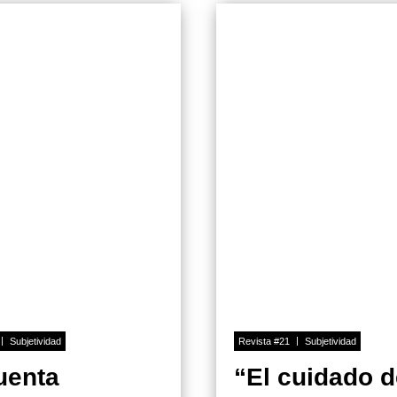
Subjetividad
Revista #21
Subjetividad
uenta
“El cuidado 