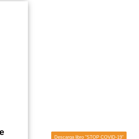
de
Descarga libro "STOP COVID-19"