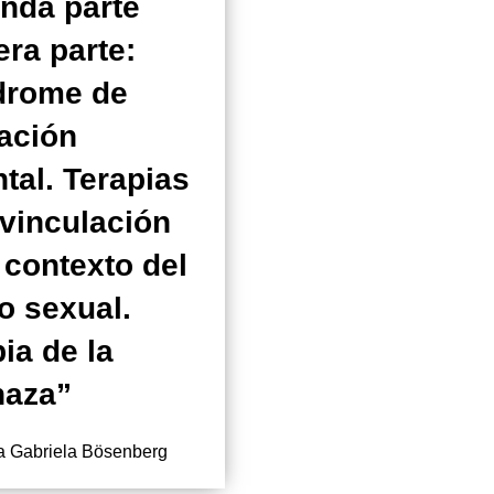
nda parte
ra parte:
drome de
nación
tal. Terapias
evinculación
 contexto del
o sexual.
ia de la
aza”
na Gabriela Bösenberg