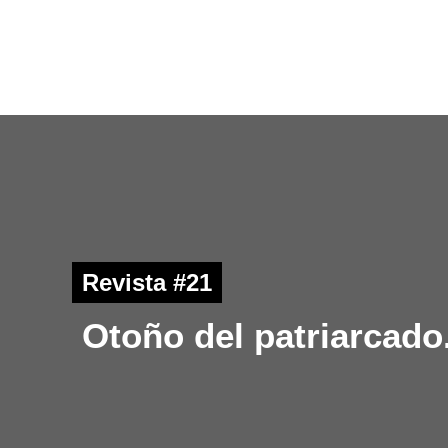
Ir
al
contenido
Inicio
¡Extra!
Revistas
Revista #21
Otoño del patriarcado.