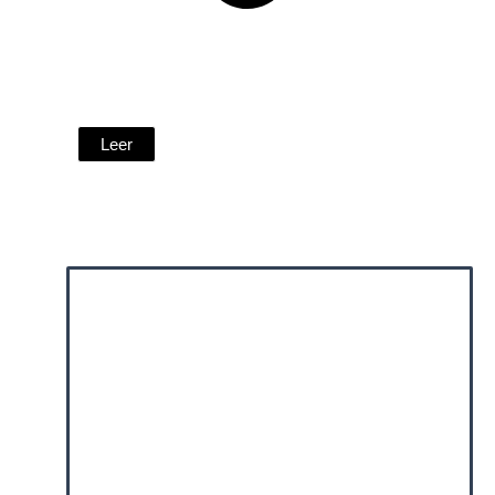
¿Qué psicoanálisis?
por Yago Franco
Leer