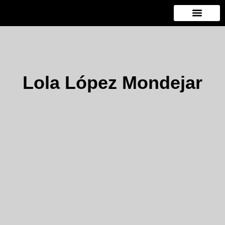
Ir
al
contenido
Lola López Mondejar