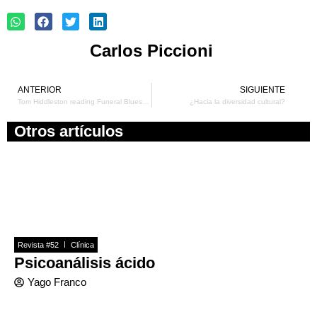
Carlos Piccioni
ANTERIOR
SIGUIENTE
Ant
Si
Tom Hiddleston reading Funeral Blues – Stop All the Clocks by W. H. Auden
¿Hacia la diversidad cultural?
Otros artículos
Revista #52
Clínica
Psicoanálisis ácido
Yago Franco