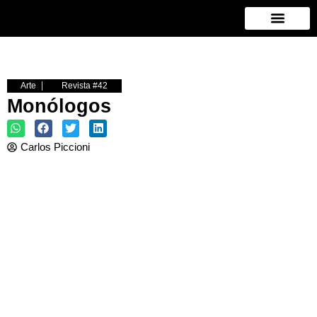
Ir
al
contenido
Arte
Revista #42
Monólogos
Carlos Piccioni